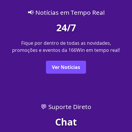
📢 Notícias em Tempo Real
24/7
Fique por dentro de todas as novidades,
promoções e eventos da 166Win em tempo real!
Ver Notícias
💬 Suporte Direto
Chat