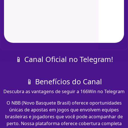
📱 Canal Oficial no Telegram!
📱 Benefícios do Canal
Descubra as vantagens de seguir a 166Win no Telegram
O NBB (Novo Basquete Brasil) oferece oportunidades
únicas de apostas em jogos que envolvem equipes
brasileiras e jogadores que você pode acompanhar de
perto. Nossa plataforma oferece cobertura completa