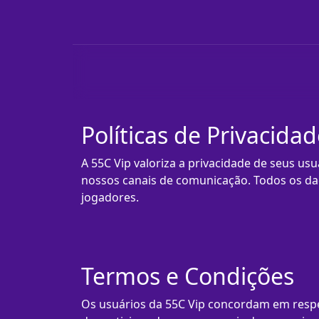
Políticas de Privacida
A 55C Vip valoriza a privacidade de seus u
nossos canais de comunicação. Todos os dad
jogadores.
Termos e Condições
Os usuários da 55C Vip concordam em respei