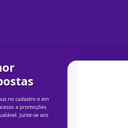
hor
postas
nus no cadastro e em
 acesso a promoções
ualável. Junte-se aos