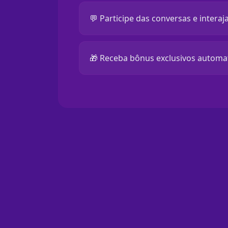
💬 Participe das conversas e interaj
🎁 Receba bônus exclusivos autom