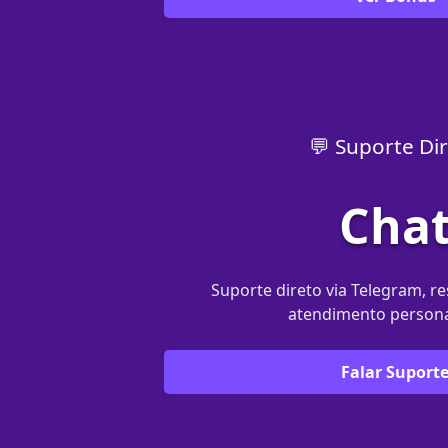
💬 Suporte Di
Cha
Suporte direto via Telegram, r
atendimento persona
Falar Suport