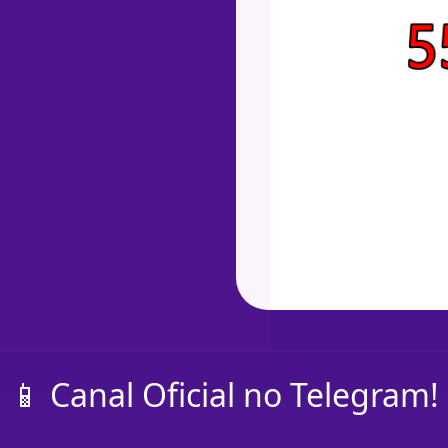
📱 Canal Oficial no Telegram!