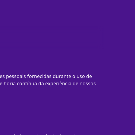
es pessoais fornecidas durante o uso de
elhoria contínua da experiência de nossos