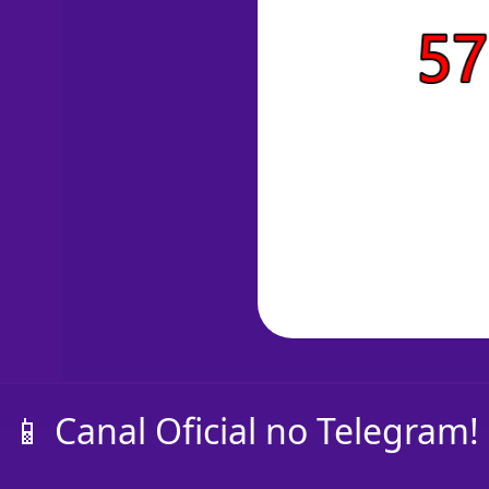
📱 Canal Oficial no Telegram!