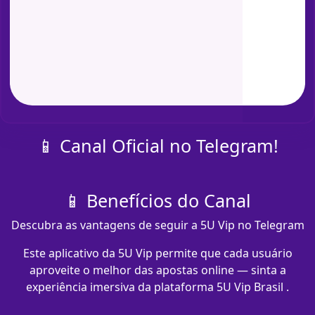
📱 Canal Oficial no Telegram!
📱 Benefícios do Canal
Descubra as vantagens de seguir a 5U Vip no Telegram
Este aplicativo da 5U Vip permite que cada usuário
aproveite o melhor das apostas online — sinta a
experiência imersiva da plataforma 5U Vip Brasil .