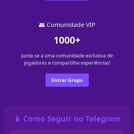
👥 Comunidade VIP
1000+
Junte-se a uma comunidade exclusiva de
jogadores e compartilhe experiências!
Entrar Grupo
📱 Como Seguir no Telegram