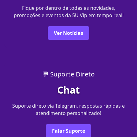
Fique por dentro de todas as novidades,
promoções e eventos da 5U Vip em tempo real!
Ver Notícias
💬 Suporte Direto
Chat
Suporte direto via Telegram, respostas rápidas e
atendimento personalizado!
Falar Suporte