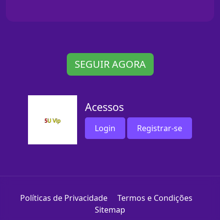
SEGUIR AGORA
Acessos
Login
Registrar-se
Políticas de Privacidade
Termos e Condições
Sitemap