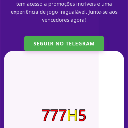
tem acesso a promoções incríveis e uma
experiência de jogo inigualável. Junte-se aos
vencedores agora!
SEGUIR NO TELEGRAM