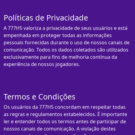
Políticas de Privacidade
A 777H5 valoriza a privacidade de seus usuários e está
empenhada em proteger todas as informações
pessoais fornecidas durante o uso de nossos canais de
comunicação. Todos os dados coletados são utilizados
exclusivamente para fins de melhoria contínua da
experiência de nossos jogadores.
Termos e Condições
Os usuários da 777H5 concordam em respeitar todas
as regras e regulamentos estabelecidos. É importante
ler e entender todos os termos antes de participar de
nossos canais de comunicação. A violação destes