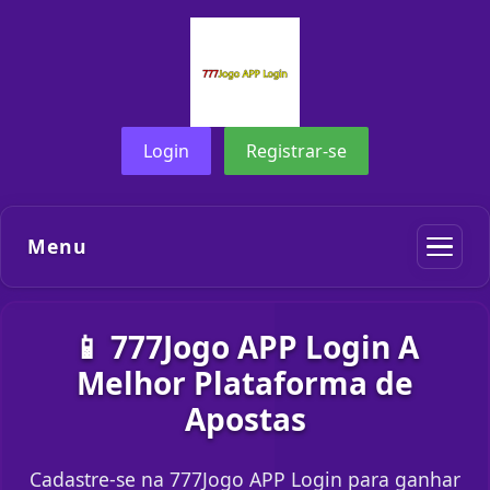
Login
Registrar-se
Menu
📱 777Jogo APP Login A
Melhor Plataforma de
Apostas
Cadastre-se na 777Jogo APP Login para ganhar