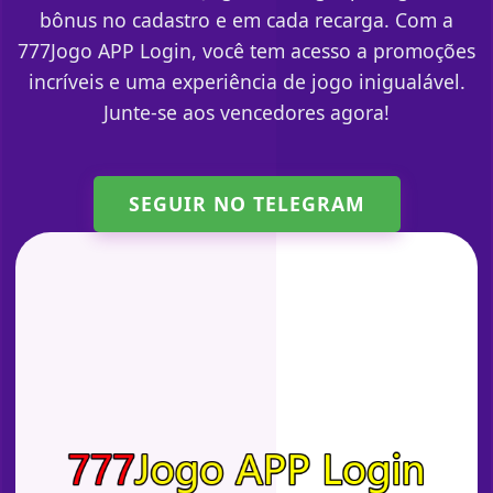
bônus no cadastro e em cada recarga. Com a
777Jogo APP Login, você tem acesso a promoções
incríveis e uma experiência de jogo inigualável.
Junte-se aos vencedores agora!
SEGUIR NO TELEGRAM