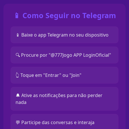
📱 Como Seguir no Telegram
📱 Baixe o app Telegram no seu dispositivo
🔍 Procure por "@777Jogo APP LoginOficial"
👆 Toque em "Entrar" ou "Join"
🔔 Ative as notificações para não perder
nada
💬 Participe das conversas e interaja