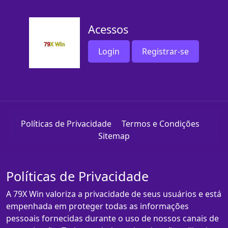
Acessos
Login
Registrar-se
Políticas de Privacidade
Termos e Condições
Sitemap
Políticas de Privacidade
A 79X Win valoriza a privacidade de seus usuários e está
empenhada em proteger todas as informações
pessoais fornecidas durante o uso de nossos canais de