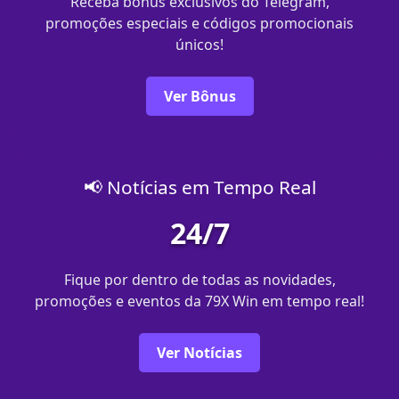
Receba bônus exclusivos do Telegram,
promoções especiais e códigos promocionais
únicos!
Ver Bônus
📢 Notícias em Tempo Real
24/7
Fique por dentro de todas as novidades,
promoções e eventos da 79X Win em tempo real!
Ver Notícias