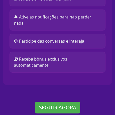
🔔 Ative as notificações para não perder
nada
💬 Participe das conversas e interaja
🎁 Receba bônus exclusivos
automaticamente
SEGUIR AGORA