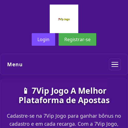
Login
Registrar-se
Menu
📱 7Vip Jogo A Melhor
Plataforma de Apostas
Cadastre-se na 7Vip Jogo para ganhar bônus no
cadastro e em cada recarga. Com a 7Vip Jogo,