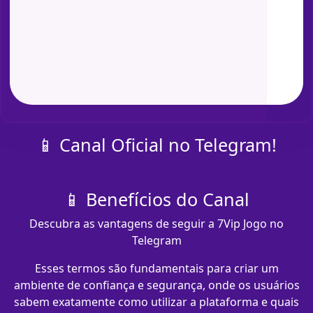
📱 Canal Oficial no Telegram!
📱 Benefícios do Canal
Descubra as vantagens de seguir a 7Vip Jogo no
Telegram
Esses termos são fundamentais para criar um
ambiente de confiança e segurança, onde os usuários
sabem exatamente como utilizar a plataforma e quais