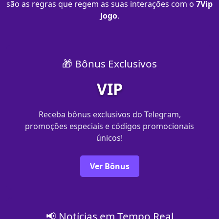
são as regras que regem as suas interações com o
7Vip
Jogo
.
🎁 Bônus Exclusivos
VIP
Receba bônus exclusivos do Telegram,
promoções especiais e códigos promocionais
únicos!
Ver Bônus
📢 Notícias em Tempo Real