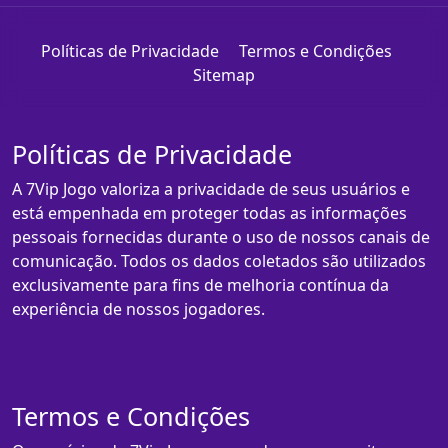
Políticas de Privacidade
Termos e Condições
Sitemap
Políticas de Privacidade
A 7Vip Jogo valoriza a privacidade de seus usuários e
está empenhada em proteger todas as informações
pessoais fornecidas durante o uso de nossos canais de
comunicação. Todos os dados coletados são utilizados
exclusivamente para fins de melhoria contínua da
experiência de nossos jogadores.
Termos e Condições