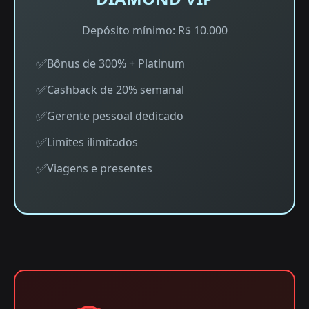
Depósito mínimo: R$ 10.000
Bônus de 300% + Platinum
Cashback de 20% semanal
Gerente pessoal dedicado
Limites ilimitados
Viagens e presentes