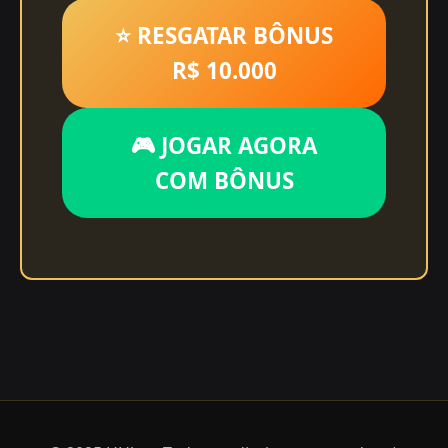
⭐ RESGATAR BÔNUS
R$ 10.000
🎮 JOGAR AGORA
COM BÔNUS