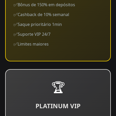
Bônus de 150% em depósitos
Cashback de 10% semanal
Saque prioritário 1min
Suporte VIP 24/7
Limites maiores
🏆
PLATINUM VIP