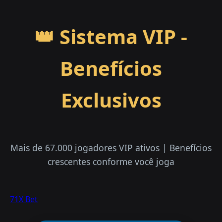
👑 Sistema VIP -
Benefícios
Exclusivos
Mais de 67.000 jogadores VIP ativos | Benefícios
crescentes conforme você joga
71X Bet